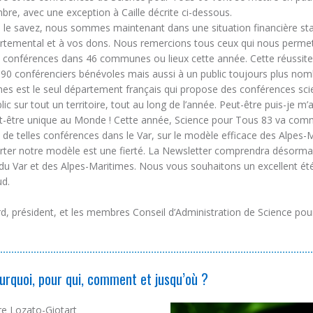
re, avec une exception à Caille décrite ci-dessous.
e savez, nous sommes maintenant dans une situation financière sta
rtemental et à vos dons. Nous remercions tous ceux qui nous perme
0 conférences dans 46 communes ou lieux cette année. Cette réussite
 90 conférenciers bénévoles mais aussi à un public toujours plus nom
es est le seul département français qui propose des conférences scie
lic sur tout un territoire, tout au long de l’année. Peut-être puis-je m’
ut-être unique au Monde ! Cette année, Science pour Tous 83 va co
n de telles conférences dans le Var, sur le modèle efficace des Alpes-
rter notre modèle est une fierté. La Newsletter comprendra désormai
u Var et des Alpes-Maritimes. Nous vous souhaitons un excellent été,
ud.
d, président, et les membres Conseil d’Administration de Science po
urquoi, pour qui, comment et jusqu’où ?
re Lozato-Giotart