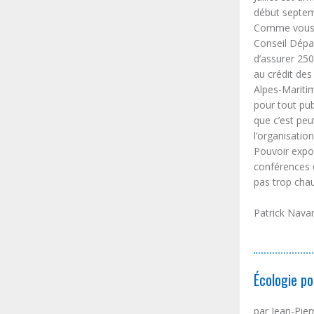
début septemb
Comme vous l
Conseil Dépa
d’assurer 25
au crédit des
Alpes-Maritim
pour tout pub
que c’est pe
l’organisatio
Pouvoir expo
conférences d
pas trop cha
Patrick Navar
Écologie po
par Jean-Pier