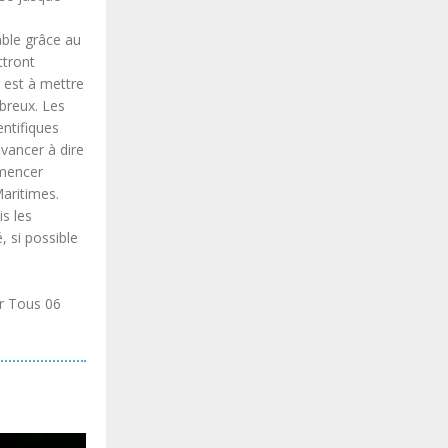
ble grâce au
ttront
 est à mettre
breux. Les
ntifiques
avancer à dire
mmencer
Maritimes.
s les
 si possible
ur Tous 06