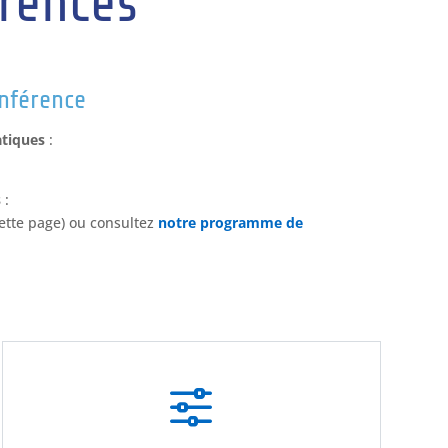
rences
onférence
atiques
:
s
:
cette page) ou consultez
notre programme de
f