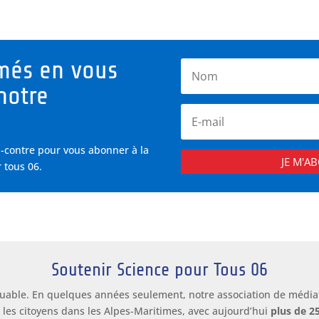
més en vous
notre
i-contre pour vous abonner à la
JE M'A
 tous 06.
Soutenir Science pour Tous 06
uable. En quelques années seulement, notre association de médiat
 les citoyens dans les Alpes-Maritimes, avec aujourd’hui
plus de 2