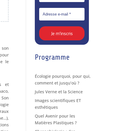
r son
 pour
Programme
e le
Écologie pourquoi, pour qui,
comment et jusqu’où ?
s et
naco,
Jules Verne et la Science
. Son
Images scientifiques ET
logie
esthétiques
raux
Quel Avenir pour les
ne…),
Matières Plastiques ?
ions