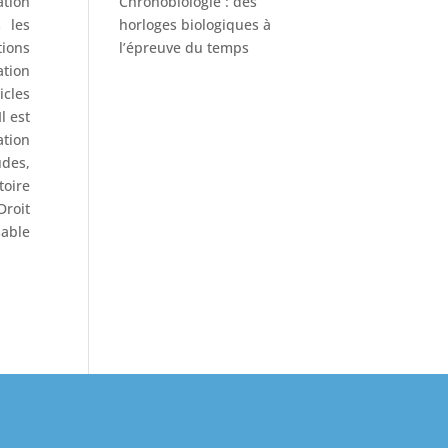
Chronobiologie : des
ation
horloges biologiques à
 les
l’épreuve du temps
tions
ation
icles
l est
ation
des,
toire
Droit
sable