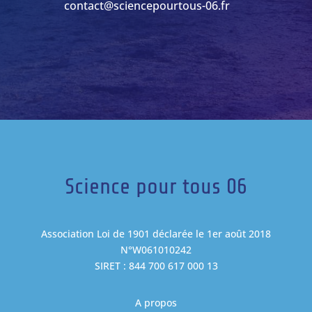
contact@sciencepourtous-06.fr
Science pour tous 06
Association Loi de 1901 déclarée le 1er août 2018
N°W061010242
SIRET : 844 700 617 000 13
A propos