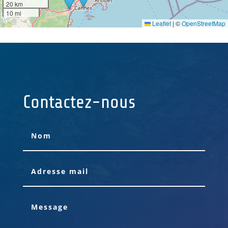
20 km
10 mi
Leaflet
|
©
OpenStreetMap
Contactez-nous