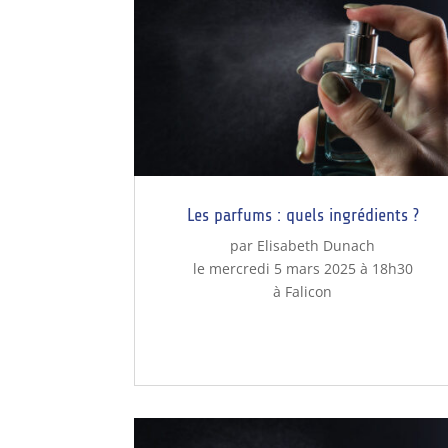
Les parfums : quels ingrédients ?
par Elisabeth Dunach
le mercredi 5 mars 2025 à 18h30
à Falicon