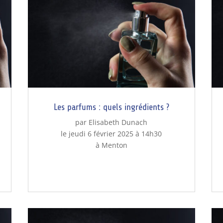
Les parfums : quels ingrédients ?
par Elisabeth Dunach
le jeudi 6 février 2025 à 14h30
à Menton