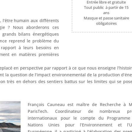
Entrée libre et gratuite
Tout public à partir de 15
ans
Masque et passe sanitaire
, l’être humain aux différents
obligatoires
gie ? Nous aborderons ces
s grands bilans énergétiques
rence reprend le problème du
 rapport à leurs besoins en
ement en matières premières
replacé en perspective par rapport à ce que nous enseigne l’histoi
t la question de l’impact environnemental de la production d’éne
on très en dehors des sentiers battus sur les limites qui se pos
François Cauneau est maître de Recherche à M
ParisTech. Coordinateur de nombreux pro
internationaux pour le compte du Programme
Nations Unies pour l’Environnement et l’U
Européenne, il a participé à l’élaboration des pre