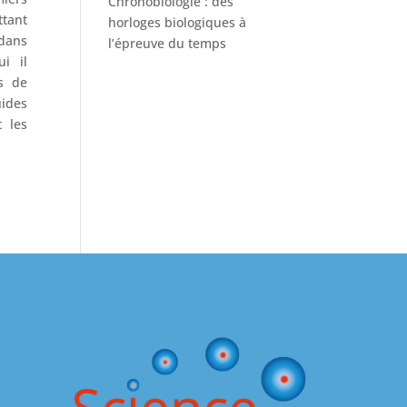
Chronobiologie : des
tant
horloges biologiques à
 dans
l’épreuve du temps
i il
s de
ides
 les