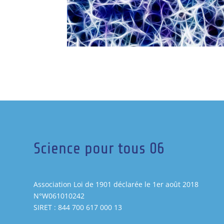
Science pour tous 06
Association Loi de 1901 déclarée le 1er août 2018
N°W061010242
SIRET : 844 700 617 000 13