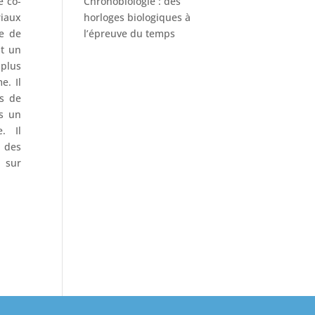
Chronobiologie : des
é co-
horloges biologiques à
riaux
l’épreuve du temps
ée de
st un
 plus
e. Il
is de
s un
. Il
e des
 sur