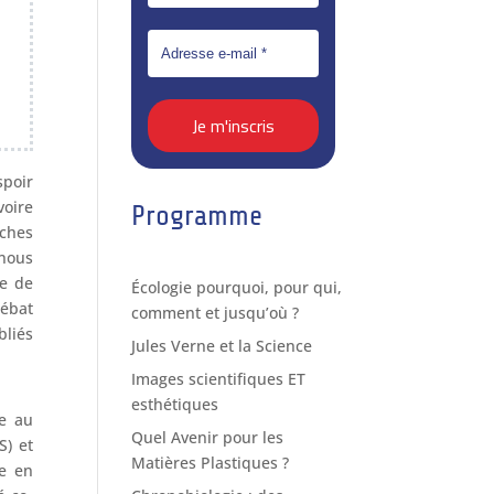
spoir
voire
Programme
rches
 nous
ie de
Écologie pourquoi, pour qui,
débat
comment et jusqu’où ?
bliés
Jules Verne et la Science
Images scientifiques ET
esthétiques
te au
Quel Avenir pour les
S) et
Matières Plastiques ?
se en