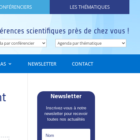
CONFÉRENCIERS
LES THÉMATIQUES
érences scientifiques près de chez vous !
IAS
NEWSLETTER
CONTACT
Newsletter
nt
Inscrivez-vous à notre
newsletter pour recevoir
toutes nos actualités