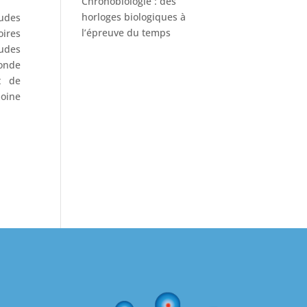
Chronobiologie : des
horloges biologiques à
tudes
l’épreuve du temps
ires
tudes
onde
t de
oine