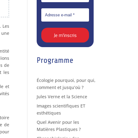
. Les
t une
ntité
lions
Programme
es de
t les
Écologie pourquoi, pour qui,
de et
comment et jusqu’où ?
ités
Jules Verne et la Science
Images scientifiques ET
esthétiques
toire
Quel Avenir pour les
ue de
Matières Plastiques ?
pour