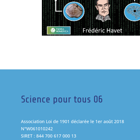
Science pour tous 06
Association Loi de 1901 déclarée le 1er août 2018
N°W061010242
SIRET : 844 700 617 000 13