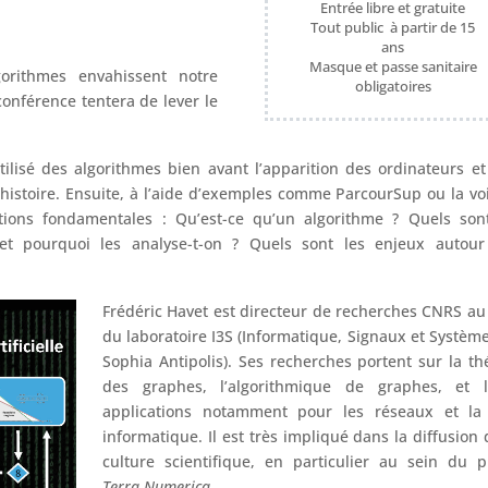
Entrée libre et gratuite
Tout public à partir de 15
ans
Masque et passe sanitaire
orithmes envahissent notre
obligatoires
conférence tentera de lever le
ilisé des algorithmes bien avant l’apparition des ordinateurs e
histoire. Ensuite, à l’aide d’exemples comme ParcourSup ou la vo
ons fondamentales : Qu’est-ce qu’un algorithme ? Quels sont
et pourquoi les analyse-t-on ? Quels sont les enjeux autour
Frédéric Havet est directeur de recherches CNRS au
du laboratoire I3S (Informatique, Signaux et Systèm
Sophia Antipolis). Ses recherches portent sur la th
des graphes, l’algorithmique de graphes, et l
applications notamment pour les réseaux et la 
informatique. Il est très impliqué dans la diffusion 
culture scientifique, en particulier au sein du p
Terra Numerica
.