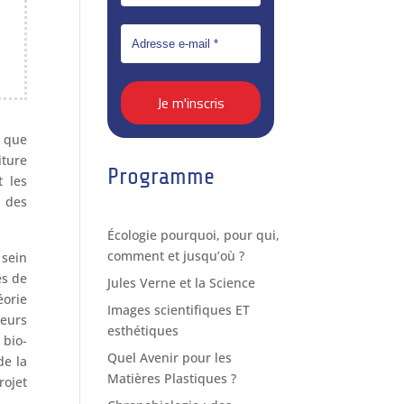
t que
iture
Programme
 les
 des
Écologie pourquoi, pour qui,
comment et jusqu’où ?
 sein
es de
Jules Verne et la Science
éorie
Images scientifiques ET
eurs
esthétiques
bio-
Quel Avenir pour les
de la
Matières Plastiques ?
rojet