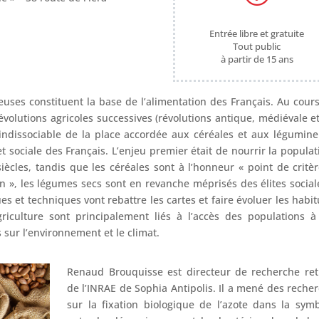
Entrée libre et gratuite
e
Tout public
à partir de 15 ans
neuses constituent la base de l’alimentation des Français. Au cour
évolutions agricoles successives (révolutions antique, médiévale e
 indissociable de la place accordée aux céréales et aux légumin
et sociale des Français. L’enjeu premier était de nourrir la popula
ècles, tandis que les céréales sont à l’honneur « point de critè
in », les légumes secs sont en revanche méprisés des élites social
ues et techniques vont rebattre les cartes et faire évoluer les habi
agriculture sont principalement liés à l’accès des populations 
s sur l’environnement et le climat.
Renaud Brouquisse est directeur de recherche ret
de l’INRAE de Sophia Antipolis. Il a mené des reche
sur la fixation biologique de l’azote dans la sym