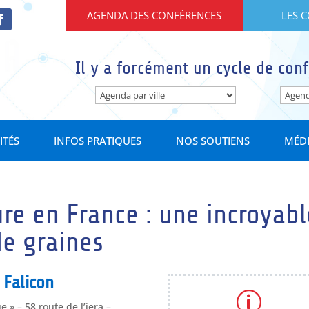
AGENDA DES CONFÉRENCES
LES 
Il y a forcément un cycle de conf
ITÉS
INFOS PRATIQUES
NOS SOUTIENS
MÉD
ure en France : une incroyabl
de graines
 Falicon
p
» – 58 route de l’iera –