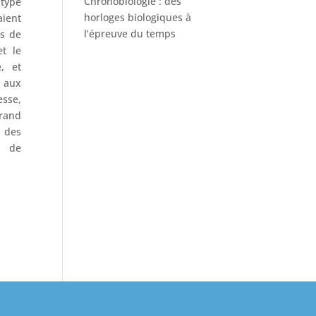
Chronobiologie : des
 type
horloges biologiques à
ient
l’épreuve du temps
es de
t le
, et
 aux
esse,
grand
 des
e de