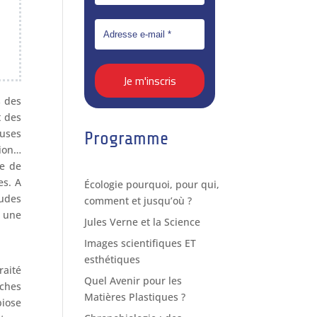
s des
t des
euses
Programme
tion…
re de
es. A
Écologie pourquoi, pour qui,
tudes
comment et jusqu’où ?
à une
Jules Verne et la Science
Images scientifiques ET
esthétiques
raité
Quel Avenir pour les
rches
Matières Plastiques ?
biose