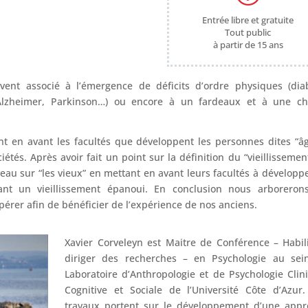
Entrée libre et gratuite
Tout public
à partir de 15 ans
uvent associé à l’émergence de déficits d’ordre physiques (dia
s (Alzheimer, Parkinson…) ou encore à un fardeaux et à une c
 en avant les facultés que développent les personnes dites “â
étés. Après avoir fait un point sur la définition du “vieillissement
au sur “les vieux” en mettant en avant leurs facultés à développ
isant un vieillissement épanoui. En conclusion nous arboreron
pérer afin de bénéficier de l’expérience de nos anciens.
Xavier Corveleyn est Maitre de Conférence – Habil
diriger des recherches – en Psychologie au sei
Laboratoire d’Anthropologie et de Psychologie Clin
Cognitive et Sociale de l’Université Côte d’Azur
travaux portent sur le développement d’une appr