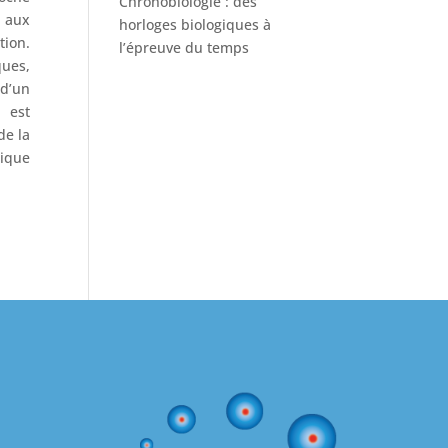
Chronobiologie : des
e aux
horloges biologiques à
tion.
l’épreuve du temps
ques,
 d’un
l est
de la
nique