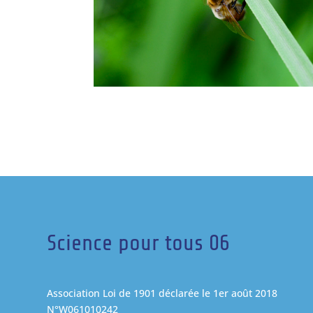
Science pour tous 06
Association Loi de 1901 déclarée le 1er août 2018
N°W061010242