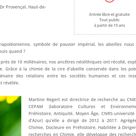
Dr Provençal, Haut-de-
Entrée libre et gratuite
Tout public
à partir de 15 ans
 napoléonienne, symbole de pouvoir impérial, les abeilles nous
puis quand ?
rès de 10 millénaires, nos ancêtres néolithiques ont récolté, expl
. Grâce à la chimie de la cire d’abeille conservée dans les pot
llénaire des relations entre les sociétés humaines et ces ins
t révélée.
Martine Regert est directrice de recherche au CN
CEPAM (laboratoire Cultures et Environneme
Préhistoire, Antiquité, Moyen Âge, CNRS-université
d’Azur) qu’elle a dirigé de 2012 à 2017. Agrégé
Chimie, Docteure en Préhistoire, Habilitée à Dirige
recherches en Chimie, elle développe des recherc