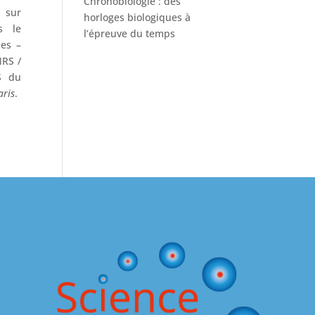
Chronobiologie : des
 sur
horloges biologiques à
s le
l’épreuve du temps
les –
NRS /
S du
aris
.