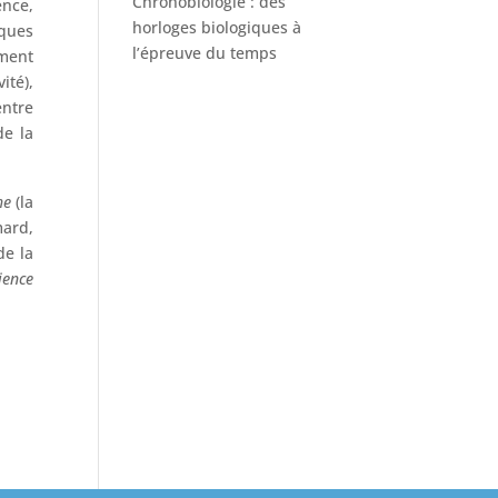
Chronobiologie : des
nce,
horloges biologiques à
iques
l’épreuve du temps
ement
ité),
entre
de la
he
(la
mard,
de la
ience