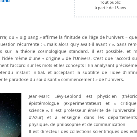
blond
Tout public
à partir de 15 ans
ra) du « Big Bang » affirme la finitude de l’âge de l’Univers – qu
estion récurrente : « mais alors qu’y avait-il avant ? ». Sans rem
s sur la théorie cosmologique standard, il est possible, et 
r l’idée même d’une « origine » de l’Univers. C’est que l’accord su
ent l’accord sur les mots et les concepts ! En analysant préciséme
du instant initial, et acceptant la subtilité de l’idée d’infin
iner le paradoxe du soi-disant « commencement » de l’Univers.
Jean-Marc Lévy-Leblond est physicien (théorici
épistémologue (expérimentateur) et « critiqu
science ». Il est professeur émérite de l’université
d’Azur) et a enseigné dans les département
physique, de philosophie et de communication.
Il est directeur des collections scientifiques des édi