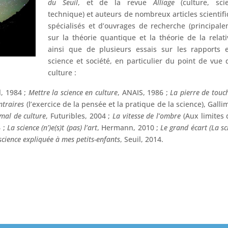
du Seuil
, et de la revue
Alliage
(culture, scie
technique) et auteurs de nombreux articles scientif
spécialisés et d’ouvrages de recherche (principal
sur la théorie quantique et la théorie de la relativ
ainsi que de plusieurs essais sur les rapports 
science et société, en particulier du point de vue 
culture :
l, 1984 ;
Mettre la science en culture
, ANAIS, 1986 ;
La pierre de touc
ntraires
(l’exercice de la pensée et la pratique de la science), Galli
mal de culture
, Futuribles, 2004 ;
La vitesse de l’ombre
(Aux limites 
6 ;
La science (n’)e(s)t (pas) l’art
, Hermann, 2010 ;
Le grand écart (La sc
cience expliquée à mes petits-enfants
, Seuil, 2014.