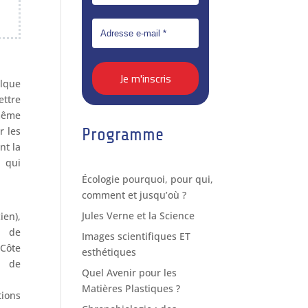
elque
ettre
même
Programme
r les
nt la
i qui
Écologie pourquoi, pour qui,
comment et jusqu’où ?
Jules Verne et la Science
en),
e de
Images scientifiques ET
 Côte
esthétiques
s de
Quel Avenir pour les
Matières Plastiques ?
tions