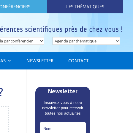
CONFÉRENCIERS
LES THÉMATIQUES
érences scientifiques près de chez vous !
IAS
NEWSLETTER
CONTACT
Newsletter
?
Inscrivez-vous à notre
newsletter pour recevoir
toutes nos actualités