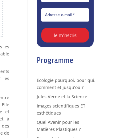
s les
sable
Programme
ents
r les
Écologie pourquoi, pour qui,
comment et jusqu’où ?
Jules Verne et la Science
entre
Elle
Images scientifiques ET
re et
esthétiques
et à
Quel Avenir pour les
e des
Matières Plastiques ?
he de