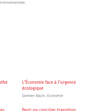
vironnementale.
ythe
L’Économie face à l’urgence
écologique
Damien Bazin
,
Economie
les
Peut-on concilier transition