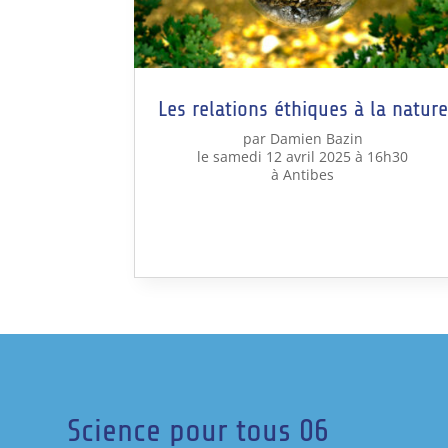
Les relations éthiques à la nature
par Damien Bazin
le samedi 12 avril 2025 à 16h30
à Antibes
Science pour tous 06