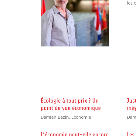
les 
Écologie à tout prix ? Un
Jus
point de vue économique
iné
Damien Bazin
,
Economie
Dam
L’économie peut-elle encore
Les