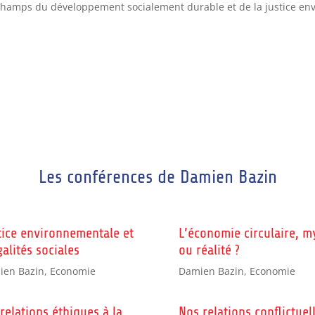
champs du développement socialement durable et de la justice en
Les conférences de Damien Bazin
tice environnementale et
L’économie circulaire, m
galités sociales
ou réalité ?
ien Bazin
,
Economie
Damien Bazin
,
Economie
 relations éthiques à la
Nos relations conflictuel