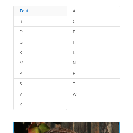
Tout
A
B
C
D
F
G
H
K
L
M
N
P
R
S
T
V
W
Z