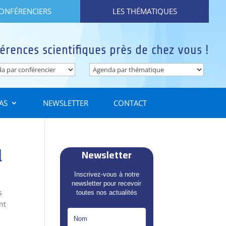
CONFÉRENCIERS
LES THÉMATIQUES
érences scientifiques près de chez vous !
AS
NEWSLETTER
CONTACT
Newsletter
l
Inscrivez-vous à notre
newsletter pour recevoir
s
toutes nos actualités
nt