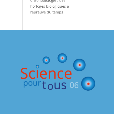
Chronobiologie : des
horloges biologiques à
l’épreuve du temps