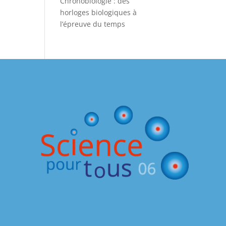
Chronobiologie : des
horloges biologiques à
l’épreuve du temps