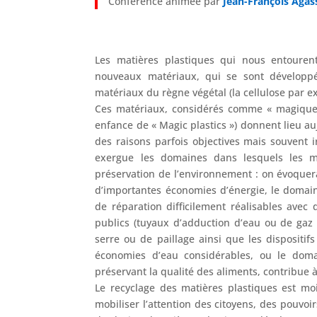
Conférence animée par
Jean-François Agass
Les matières plastiques qui nous entourent
nouveaux matériaux, qui se sont développé
matériaux du règne végétal (la cellulose par ex
Ces matériaux, considérés comme « magique
enfance de « Magic plastics ») donnent lieu a
des raisons parfois objectives mais souvent ir
exergue les domaines dans lesquels les ma
préservation de l’environnement : on évoquer
d’importantes économies d’énergie, le domai
de réparation difficilement réalisables ave
publics (tuyaux d’adduction d’eau ou de gaz i
serre ou de paillage ainsi que les dispositif
économies d’eau considérables, ou le doma
préservant la qualité des aliments, contribue 
Le recyclage des matières plastiques est moi
mobiliser l’attention des citoyens, des pouvoir