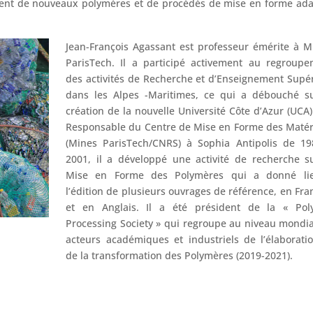
ment de nouveaux polymères et de procédés de mise en forme ad
Jean-François Agassant est professeur émérite à 
ParisTech. Il a participé activement au regroup
des activités de Recherche et d’Enseignement Supé
dans les Alpes -Maritimes, ce qui a débouché su
création de la nouvelle Université Côte d’Azur (UCA)
Responsable du Centre de Mise en Forme des Maté
(Mines ParisTech/CNRS) à Sophia Antipolis de 19
2001, il a développé une activité de recherche s
Mise en Forme des Polymères qui a donné li
l’édition de plusieurs ouvrages de référence, en Fra
et en Anglais. Il a été président de la « Pol
Processing Society » qui regroupe au niveau mondia
acteurs académiques et industriels de l’élaborati
de la transformation des Polymères (2019-2021).