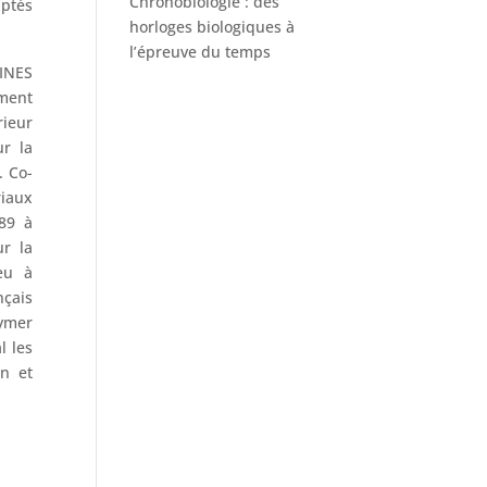
Chronobiologie : des
aptés
horloges biologiques à
l’épreuve du temps
MINES
ement
rieur
r la
. Co-
riaux
89 à
ur la
eu à
nçais
ymer
l les
on et