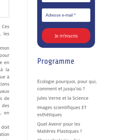
. Ces
 les
 mon
 pour
Programme
re en
à la
bue à
Écologie pourquoi, pour qui,
tions
comment et jusqu’où ?
avaux
Jules Verne et la Science
ms de
r des
Images scientifiques ET
t, en
esthétiques
Quel Avenir pour les
 doit
Matières Plastiques ?
ation