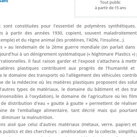
ant​
Tout public
à partir de 15 ans
 sont constituées pour l’essentiel de polymères synthétiques
s à partir des années 1930, copient, souvent maladroitement,
emple) et du règne animal (les protéines, l’ADN, l’insuline…).
s » au lendemain de la 2ème guerre mondiale (on parlait dans
ujourd’hui à un dénigrement systématique (« Nightmare Plastics »)
rationnelles. Il faut raison garder et l’exposé s’attachera à mett
tières plastiques contribuent aux progrès de l’humanité et 
a le domaine des transports où l’allègement des véhicules contri
ne de la médecine où les matières plastiques proposent des solu
c d’autres types de matériaux, le domaine du bâtiment et des tr
nsensibles à l’oxydation), le domaine de l’agriculture où les fil
s de distribution d’eau « goutte à goutte » permettent de réalise
ine de l’emballage alimentaire, tant décrié mais qui pourtan
à diminuer la malnutrition.
ns aisé que celui d’autres matériaux (métaux, verre, papier) et
s publics et des chercheurs : amélioration de la collecte, simplific