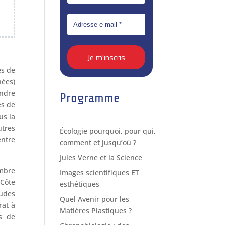
es de
nées)
endre
Programme
es de
us la
utres
Écologie pourquoi, pour qui,
entre
comment et jusqu’où ?
Jules Verne et la Science
mbre
Images scientifiques ET
Côte
esthétiques
tudes
Quel Avenir pour les
rat à
Matières Plastiques ?
ts de