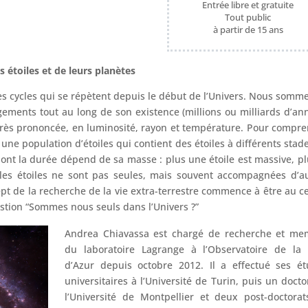
Entrée libre et gratuite
Tout public
à partir de 15 ans
 étoiles et de leurs planètes
des cycles qui se répètent depuis le début de l’Univers. Nous somm
ngements tout au long de son existence (millions ou milliards d’an
très prononcée, en luminosité, rayon et température. Pour compr
 une population d’étoiles qui contient des étoiles à différents stad
dont la durée dépend de sa masse : plus une étoile est massive, pl
 les étoiles ne sont pas seules, mais souvent accompagnées d’a
ept de la recherche de la vie extra-terrestre commence à être au c
stion “Sommes nous seuls dans l’Univers ?”
Andrea Chiavassa est chargé de recherche et me
du laboratoire Lagrange à l’Observatoire de la 
d’Azur depuis octobre 2012. Il a effectué ses é
universitaires à l’Université de Turin, puis un docto
l’Université de Montpellier et deux post-doctora