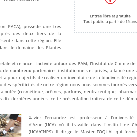
Entrée libre et gratuite
Tout public à partir de 15 an
ion PACA), possède une très
 près des deux tiers de la
sente dans cette région. Elle
 dans le domaine des Plantes
étale et relancer l’activité autour des PAM, l’Institut de Chimie de
ec de nombreux partenaires institutionnels et privés, a lancé une 
et a pour objectifs de réaliser un inventaire de la biodiversité régi
u vu des spécificités de notre région nous nous sommes tournés ver
r ajoutée (cosmétique, arômes, parfums, neutraceutique, pharmac
es dix dernières années, cette présentation traitera de cette dém
Xavier Fernandez est professeur à l’université 
d’Azur (UCA) où il travaille dans l’Institut de C
(UCA/CNRS). Il dirige le Master FOQUAL qui form