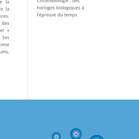
Chronobiologie : des
e la
horloges biologiques à
de la
l’épreuve du temps
ires,
, des
er «
 Ses
imie
fums,