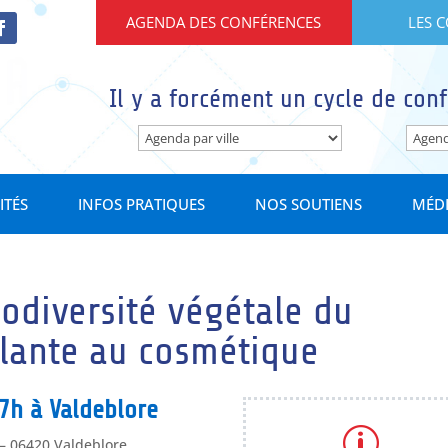
AGENDA DES CONFÉRENCES
LES 
Il y a forcément un cycle de conf
ITÉS
INFOS PRATIQUES
NOS SOUTIENS
MÉD
iodiversité végétale du
plante au cosmétique
7h à Valdeblore
p
 – 06420 Valdeblore