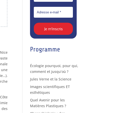
s
Programme
 Nice
vaste
onale
Écologie pourquoi, pour qui,
s une
comment et jusqu’où ?
ie…).
Jules Verne et la Science
arche
Images scientifiques ET
esthétiques
Côte
Quel Avenir pour les
himie
Matières Plastiques ?
e des