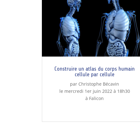
Construire un atlas du corps humain
cellule par cellule
par Christophe Bécavin
le mercredi 1er juin 2022 à 18h30
à Falicon