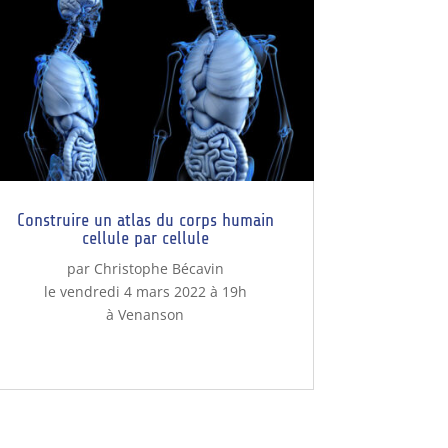
Construire un atlas du corps humain
cellule par cellule
par Christophe Bécavin
le vendredi 4 mars 2022 à 19h
à Venanson