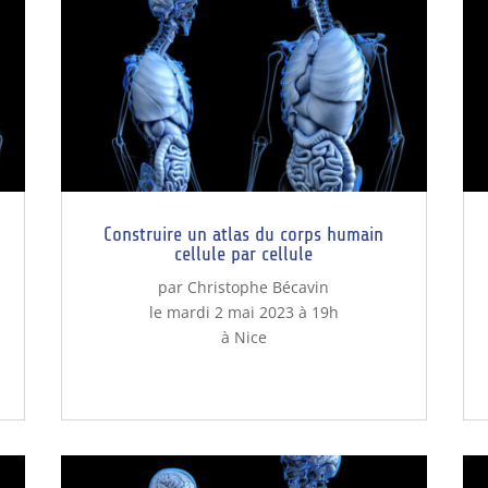
Construire un atlas du corps humain
cellule par cellule
par Christophe Bécavin
le mardi 2 mai 2023 à 19h
à Nice