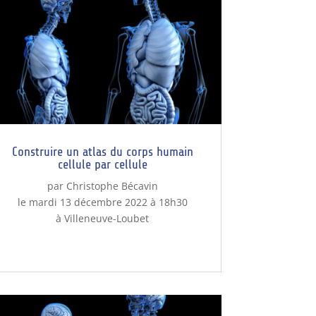
Construire un atlas du corps humain
cellule par cellule
par Christophe Bécavin
le mardi 13 décembre 2022 à 18h30
à Villeneuve-Loubet