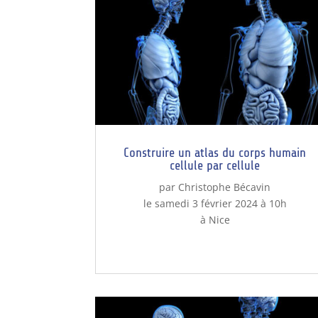
Construire un atlas du corps humain
cellule par cellule
par Christophe Bécavin
le samedi 3 février 2024 à 10h
à Nice