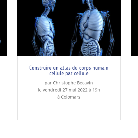
Construire un atlas du corps humain
cellule par cellule
par Christophe Bécavin
le vendredi 27 mai 2022 à 19h
à Colomars