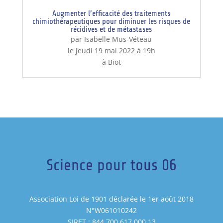
Augmenter l’efficacité des traitements
chimiothérapeutiques pour diminuer les risques de
récidives et de métastases
par Isabelle Mus-Véteau
le jeudi 19 mai 2022 à 19h
à Biot
Science pour tous 06
Association Loi de 1901 déclarée le 1er août 2018
N°W061010242
SIRET : 844 700 617 000 13