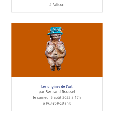
à Falicon
Les origines de l’art
par Bertrand Roussel
le samedi 5 août 2023 à 17h
à Puget-Rostang