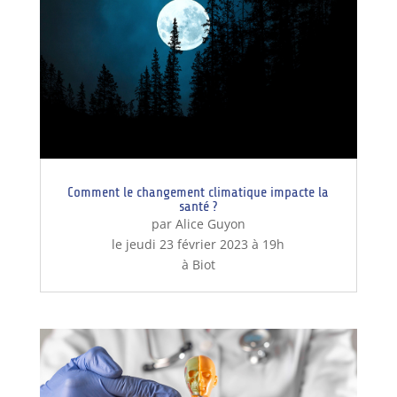
Comment le changement climatique impacte la
santé ?
par Alice Guyon
le jeudi 23 février 2023 à 19h
à Biot