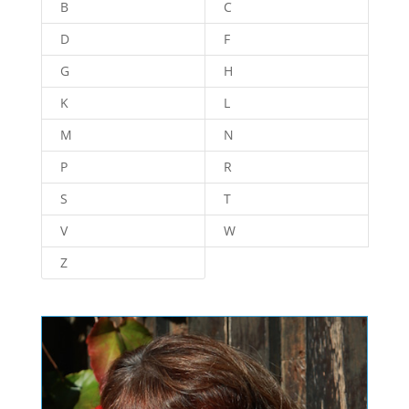
B
C
D
F
G
H
K
L
M
N
P
R
S
T
V
W
Z