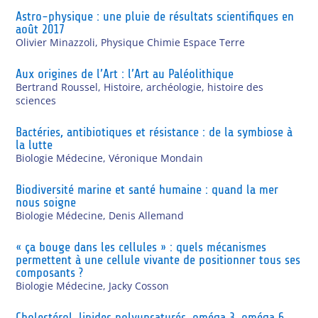
Astro-physique : une pluie de résultats scientifiques en
août 2017
Olivier Minazzoli
,
Physique Chimie Espace Terre
Aux origines de l’Art : l’Art au Paléolithique
Bertrand Roussel
,
Histoire, archéologie, histoire des
sciences
Bactéries, antibiotiques et résistance : de la symbiose à
la lutte
Biologie Médecine
,
Véronique Mondain
Biodiversité marine et santé humaine : quand la mer
nous soigne
Biologie Médecine
,
Denis Allemand
« ça bouge dans les cellules » : quels mécanismes
permettent à une cellule vivante de positionner tous ses
composants ?
Biologie Médecine
,
Jacky Cosson
Cholestérol, lipides polyunsaturés, oméga 3, oméga 6…