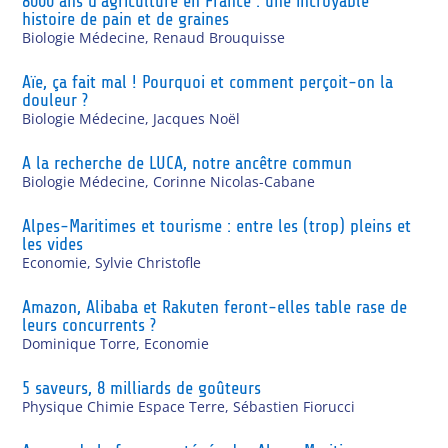
8000 ans d’agriculture en France : une incroyable
histoire de pain et de graines
Biologie Médecine
,
Renaud Brouquisse
Aïe, ça fait mal ! Pourquoi et comment perçoit-on la
douleur ?
Biologie Médecine
,
Jacques Noël
A la recherche de LUCA, notre ancêtre commun
Biologie Médecine
,
Corinne Nicolas-Cabane
Alpes-Maritimes et tourisme : entre les (trop) pleins et
les vides
Economie
,
Sylvie Christofle
Amazon, Alibaba et Rakuten feront-elles table rase de
leurs concurrents ?
Dominique Torre
,
Economie
5 saveurs, 8 milliards de goûteurs
Physique Chimie Espace Terre
,
Sébastien Fiorucci