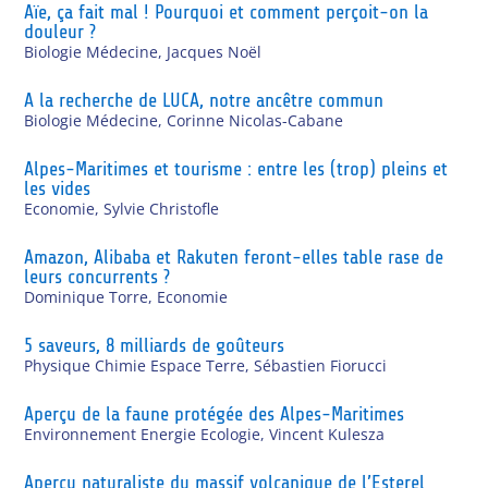
Aïe, ça fait mal ! Pourquoi et comment perçoit-on la
douleur ?
Biologie Médecine
,
Jacques Noël
A la recherche de LUCA, notre ancêtre commun
Biologie Médecine
,
Corinne Nicolas-Cabane
Alpes-Maritimes et tourisme : entre les (trop) pleins et
les vides
Economie
,
Sylvie Christofle
Amazon, Alibaba et Rakuten feront-elles table rase de
leurs concurrents ?
Dominique Torre
,
Economie
5 saveurs, 8 milliards de goûteurs
Physique Chimie Espace Terre
,
Sébastien Fiorucci
Aperçu de la faune protégée des Alpes-Maritimes
Environnement Energie Ecologie
,
Vincent Kulesza
Aperçu naturaliste du massif volcanique de l’Esterel