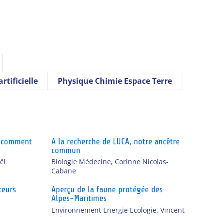
tificielle
Physique Chimie Espace Terre
et comment
A la recherche de LUCA, notre ancêtre
commun
ël
Biologie Médecine
,
Corinne Nicolas-
Cabane
teurs
Aperçu de la faune protégée des
Alpes-Maritimes
,
Environnement Energie Ecologie
,
Vincent