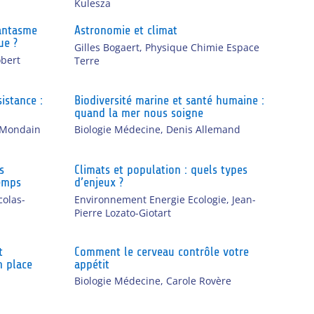
Kulesza
fantasme
Astronomie et climat
ue ?
Gilles Bogaert
,
Physique Chimie Espace
obert
Terre
sistance :
Biodiversité marine et santé humaine :
quand la mer nous soigne
 Mondain
Biologie Médecine
,
Denis Allemand
s
Climats et population : quels types
temps
d’enjeux ?
colas-
Environnement Energie Ecologie
,
Jean-
Pierre Lozato-Giotart
t
Comment le cerveau contrôle votre
n place
appétit
Biologie Médecine
,
Carole Rovère