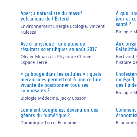
Aperçu naturaliste du massif
À quoi s
volcanique de l’Esterel
jour et c
santé ?
Environnement Energie Ecologie
,
Vincent
Biologie 
Kulesza
Astro-physique : une pluie de
Aux origin
résultats scientifiques en août 2017
Paléolith
Olivier Minazzoli
,
Physique Chimie
Bertrand 
Espace Terre
histoire d
« ça bouge dans les cellules » : quels
Cholestér
mécanismes permettent à une cellule
oméga 3,
vivante de positionner tous ses
des lipide
composants ?
Biologie 
Biologie Médecine
,
Jacky Cosson
Comment Google est devenu un des
Comment l
géants du numérique ?
économis
Dominique Torre
,
Economie
Economie