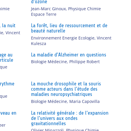
d’ozone
himie
Jean-Marc Ginoux
,
Physique Chimie
Espace Terre
 la nuit
La forêt, lieu de ressourcement et de
beauté naturelle
ie
,
Vincent
Environnement Energie Ecologie
,
Vincent
Kulesza
age au
La maladie d’Alzheimer en questions
rticule
Biologie Médecine
,
Philippe Robert
ique
 rythme
La mouche drosophile et la souris
comme acteurs dans l’étude des
maladies neuropsychiatriques
ique
Biologie Médecine
,
Maria Capovilla
rveau en
La relativité générale : de l’expansion
de l’univers aux ondes
gravitationnelles
eer
Olivier Minazzoli
,
Physique Chimie