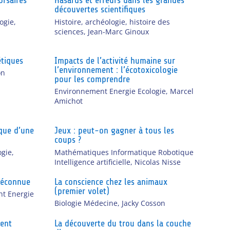
orsaires
Hasards et erreurs dans les grandes
découvertes scientifiques
ogie,
Histoire, archéologie, histoire des
sciences
,
Jean-Marc Ginoux
étiques
Impacts de l’activité humaine sur
l’environnement : l’écotoxicologie
on
pour les comprendre
Environnement Energie Ecologie
,
Marcel
Amichot
que d’une
Jeux : peut-on gagner à tous les
coups ?
ogie,
Mathématiques Informatique Robotique
Intelligence artificielle
,
Nicolas Nisse
 méconnue
La conscience chez les animaux
(premier volet)
t Energie
Biologie Médecine
,
Jacky Cosson
ment
La découverte du trou dans la couche