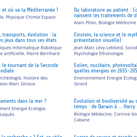
t et où va la Méditerranée ?
Du laboratoire au patient :
naissent les traitements de 
le
,
Physique Chimie Espace
Alain Piton
,
Biologie Médecine
 transports, évolution : la
Einstein, la science et le my
es jeux dans tous ses états
présentation visuelle)
ques Informatique Robotique
Jean-Marc Lévy-Leblond
,
Socio
e artificielle
,
Pierre Bernhard
Psychologie Ethonologie
 le tournant de la Seconde
Eolien, nucléaire, photovolta
ndiale
quelles énergies en 2035-205
archéologie, histoire des
Environnement Energie Ecolog
Jean-Marc Ginoux
Girard
aments dans la mer ?
Évolution et biodiversité au 
temps : de Darwin à … Harry 
ment Energie Ecologie
,
Biologie Médecine
,
Corinne Ni
 Loquès
Cabane