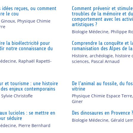
s idées reçues, ou comment
Comment prévenir et stimule
dre le cou
troubles de la mémoire et d
comportement avec les activi
 Ginoux
,
Physique Chimie
artistiques ?
rre
Biologie Médecine
,
Philippe R
e la bioélectricité pour
Comprendre la conquête et l
ir notre connaissance du
romanisation des Alpes de la
Histoire, archéologie, histoire 
Médecine
,
Raphaël Rapetti-
sciences
,
Pascal Arnaud
ur et tourisme : une histoire
De l’animal au fossile, du fos
 des enjeux contemporains
vitrine
,
Sylvie Christofle
Physique Chimie Espace Terre
Giner
aux lucioles : se mettre en
Des dinosaures en Provence 
ur séduire
Biologie Médecine
,
Gérald Lem
Médecine
,
Pierre Bernhard