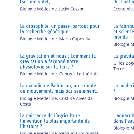
(second volet)
destinati
Biologie Médecine
,
Jacky Cosson
Economie
La drosophile, un passe-partout pour
La fabriq
la recherche génétique
et science
monde
Biologie Médecine
,
Maria Capovilla
Biologie 
La gravitation et nous : Comment la
La gravita
gravitation a façonné notre
Gilles Bog
physiologie sur la Terre ?
Terre
Biologie Médecine
,
Georges Lefthériotis
La maladie de Parkinson, un trouble
La médeci
du mouvement, mais pas seulement…
?
Biologie Médecine
,
Cristine Alves da
Biologie 
Costa
La naissance de l’agriculture :
L’aquacult
l’invention la plus importante de
dans l’ea
l’histoire ?
Biologie 
Biologie Médecine
,
Renaud Brouquisse