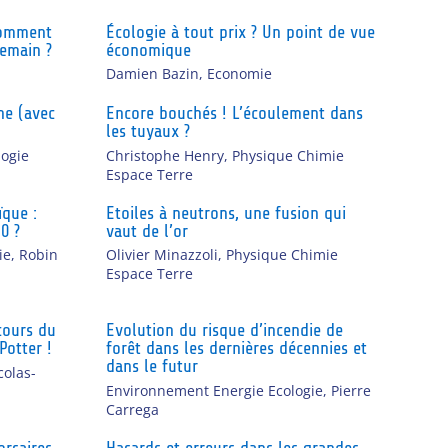
 Comment
Écologie à tout prix ? Un point de vue
demain ?
économique
Damien Bazin
,
Economie
the (avec
Encore bouchés ! L’écoulement dans
les tuyaux ?
logie
Christophe Henry
,
Physique Chimie
Espace Terre
ïque :
Etoiles à neutrons, une fusion qui
0 ?
vaut de l’or
ie
,
Robin
Olivier Minazzoli
,
Physique Chimie
Espace Terre
cours du
Evolution du risque d’incendie de
Potter !
forêt dans les dernières décennies et
dans le futur
colas-
Environnement Energie Ecologie
,
Pierre
Carrega