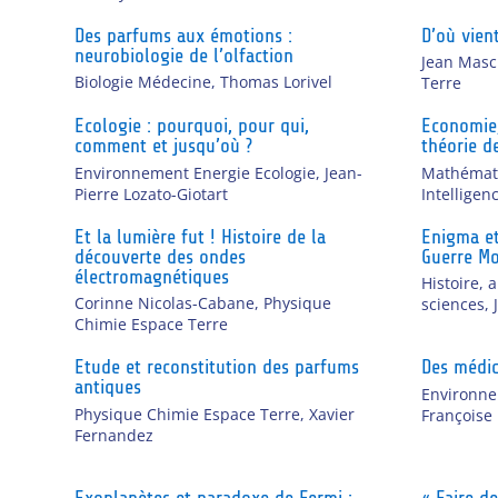
Des parfums aux émotions :
D’où vien
neurobiologie de l’olfaction
Jean Masc
Biologie Médecine
,
Thomas Lorivel
Terre
Ecologie : pourquoi, pour qui,
Economie,
comment et jusqu’où ?
théorie d
Environnement Energie Ecologie
,
Jean-
Mathémati
Pierre Lozato-Giotart
Intelligenc
Et la lumière fut ! Histoire de la
Enigma et
découverte des ondes
Guerre Mo
électromagnétiques
Histoire, 
Corinne Nicolas-Cabane
,
Physique
sciences
,
Chimie Espace Terre
Etude et reconstitution des parfums
Des médic
antiques
Environne
Physique Chimie Espace Terre
,
Xavier
Françoise
Fernandez