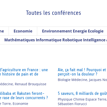
Toutes les conférences
ne
Economie
Environnement Energie Ecologie
Mathématiques Informatique Robotique Intelligence ar
d’agriculture en France : une
Aïe, ça fait mal ! Pourquoi 
e histoire de pain et de
perçoit-on la douleur ?
Biologie Médecine
,
Jacques No
Médecine
,
Renaud Brouquisse
libaba et Rakuten feront-
5 saveurs, 8 milliards de goû
e rase de leurs concurrents ?
Physique Chimie Espace Terre
 Torre
,
Economie
Sébastien Fiorucci