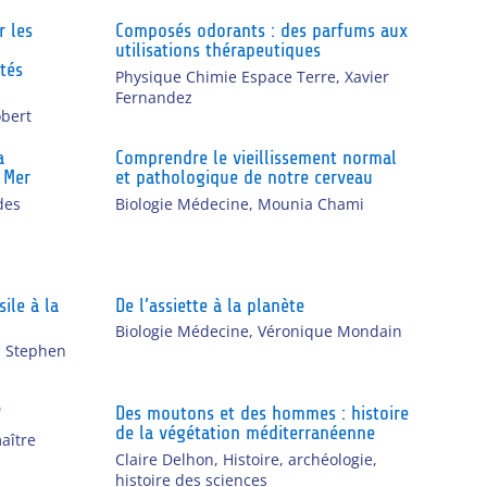
r les
Composés odorants : des parfums aux
u
utilisations thérapeutiques
tés
Physique Chimie Espace Terre
,
Xavier
Fernandez
obert
a
Comprendre le vieillissement normal
 Mer
et pathologique de notre cerveau
des
Biologie Médecine
,
Mounia Chami
sile à la
De l’assiette à la planète
Biologie Médecine
,
Véronique Mondain
,
Stephen
?
Des moutons et des hommes : histoire
de la végétation méditerranéenne
aître
Claire Delhon
,
Histoire, archéologie,
histoire des sciences