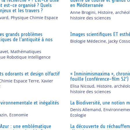
 la recherche » ? Est-ce utile
Guerre de course et grands c
 est-ce organisé ? Quels
en Méditerranée
njeux et les travers ?
Anne Brogini
,
Histoire, archéol
avard
,
Physique Chimie Espace
histoire des sciences
des grands problèmes
Images scientifiques ET esth
ques de l’antiquité à nos
Biologie Médecine
,
Jacky Coss
avet
,
Mathématiques
que Robotique Intelligence
ts odorants et design olfactif
« Inminimismaxima », chroni
fouille (conférence-film 52’)
Chimie Espace Terre
,
Xavier
Elisa Nicoud
,
Histoire, archéol
z
histoire des sciences
nvironnementale et inégalités
La Biodiversité, une notion
Denis Allemand
,
Environnemen
azin
,
Economie
Ecologie
’Azur : une emblématique
La découverte du réchauffe