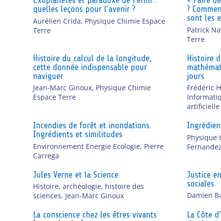
Exoplanètes et paradoxe de Fermi :
« Faire de
quelles leçons pour l’avenir ?
? Comment
sont les e
Aurélien Crida
,
Physique Chimie Espace
Patrick N
Terre
Terre
Histoire du calcul de la longitude,
Histoire 
cette donnée indispensable pour
mathémati
naviguer
jours
Jean-Marc Ginoux
,
Physique Chimie
Frédéric H
Espace Terre
Informati
artificielle
Incendies de forêt et inondations.
Ingrédien
Ingrédients et similitudes
Physique 
Environnement Energie Ecologie
,
Pierre
Fernande
Carrega
Jules Verne et la Science
Justice e
sociales
Histoire, archéologie, histoire des
Damien B
sciences
,
Jean-Marc Ginoux
La conscience chez les êtres vivants
La Côte d