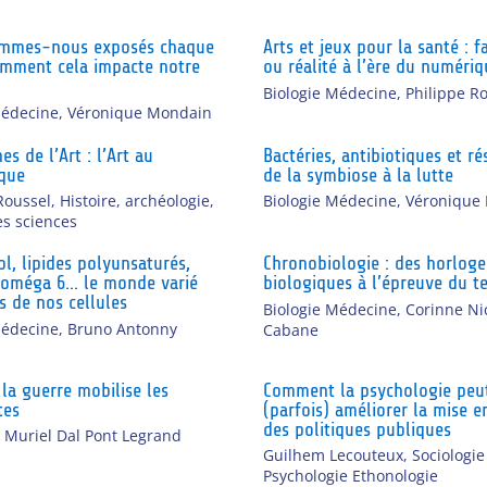
ommes-nous exposés chaque
Arts et jeux pour la santé : 
omment cela impacte notre
ou réalité à l’ère du numériq
Biologie Médecine
,
Philippe R
Médecine
,
Véronique Mondain
es de l’Art : l’Art au
Bactéries, antibiotiques et ré
ique
de la symbiose à la lutte
Roussel
,
Histoire, archéologie,
Biologie Médecine
,
Véronique
es sciences
ol, lipides polyunsaturés,
Chronobiologie : des horloge
 oméga 6… le monde varié
biologiques à l’épreuve du 
s de nos cellules
Biologie Médecine
,
Corinne Ni
Médecine
,
Bruno Antonny
Cabane
a guerre mobilise les
Comment la psychologie peu
tes
(parfois) améliorer la mise e
des politiques publiques
,
Muriel Dal Pont Legrand
Guilhem Lecouteux
,
Sociologie
Psychologie Ethonologie