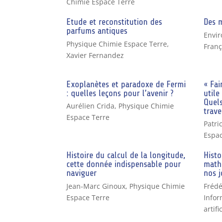
Chimie Espace Terre
Etude et reconstitution des
Des 
parfums antiques
Envir
Physique Chimie Espace Terre
,
Franç
Xavier Fernandez
Exoplanètes et paradoxe de Fermi
« Fai
: quelles leçons pour l’avenir ?
utile
Quels
Aurélien Crida
,
Physique Chimie
trave
Espace Terre
Patri
Espac
Histoire du calcul de la longitude,
Hist
cette donnée indispensable pour
mathé
naviguer
nos j
Jean-Marc Ginoux
,
Physique Chimie
Frédé
Espace Terre
Infor
artifi