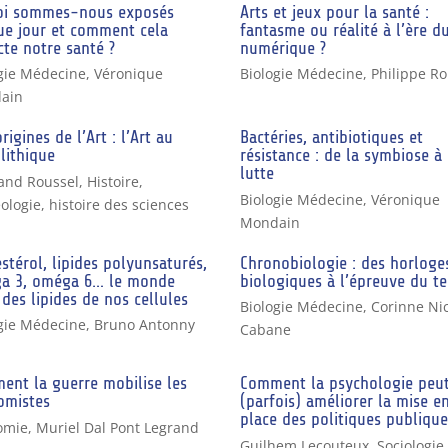
oi sommes-nous exposés
Arts et jeux pour la santé :
ue jour et comment cela
fantasme ou réalité à l’ère d
te notre santé ?
numérique ?
gie Médecine
,
Véronique
Biologie Médecine
,
Philippe Ro
ain
rigines de l’Art : l’Art au
Bactéries, antibiotiques et
lithique
résistance : de la symbiose à 
lutte
and Roussel
,
Histoire,
Biologie Médecine
,
Véronique
ologie, histoire des sciences
Mondain
stérol, lipides polyunsaturés,
Chronobiologie : des horloge
a 3, oméga 6… le monde
biologiques à l’épreuve du t
 des lipides de nos cellules
Biologie Médecine
,
Corinne Nic
gie Médecine
,
Bruno Antonny
Cabane
ent la guerre mobilise les
Comment la psychologie peu
omistes
(parfois) améliorer la mise e
place des politiques publique
omie
,
Muriel Dal Pont Legrand
Guilhem Lecouteux
,
Sociologie