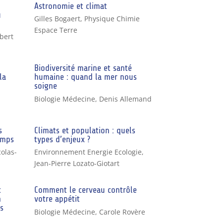
Astronomie et climat
u
Gilles Bogaert
,
Physique Chimie
Espace Terre
bert
Biodiversité marine et santé
la
humaine : quand la mer nous
soigne
Biologie Médecine
,
Denis Allemand
s
Climats et population : quels
emps
types d’enjeux ?
olas-
Environnement Energie Ecologie
,
Jean-Pierre Lozato-Giotart
t
Comment le cerveau contrôle
n
votre appétit
s
Biologie Médecine
,
Carole Rovère