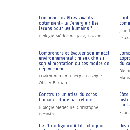
Comment les êtres vivants
Contr
optimisent-ils l’énergie ? Des
comm
leçons pour les humains ?
Jean
Biologie Médecine
,
Jacky Cosson
Espac
Comprendre et évaluer son impact
Compr
environnemental : mieux choisir
appr
son alimentation ou ses modes de
du c
déplacement
Biolo
Environnement Energie Ecologie
,
Maus
Olivier Bernard
Construire un atlas du corps
Côte 
humain cellule par cellule
histo
cont
Biologie Médecine
,
Christophe
Econ
Bécavin
De l’Intelligence Artificielle pour
Des c