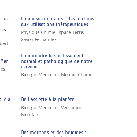
 les
Composés odorants : des parfums
aux utilisations thérapeutiques
tés
Physique Chimie Espace Terre
,
Xavier Fernandez
bert
a
Comprendre le vieillissement
 Mer
normal et pathologique de notre
cerveau
des
Biologie Médecine
,
Mounia Chami
sile à
De l’assiette à la planète
Biologie Médecine
,
Véronique
Mondain
Des moutons et des hommes :