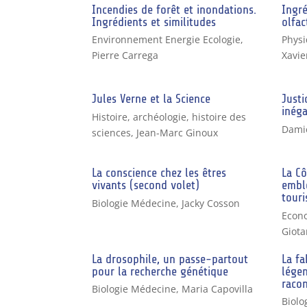
Incendies de forêt et inondations.
Ingré
Ingrédients et similitudes
olfac
Environnement Energie Ecologie
,
Physi
Pierre Carrega
Xavie
Jules Verne et la Science
Just
inéga
Histoire, archéologie, histoire des
Dami
sciences
,
Jean-Marc Ginoux
La conscience chez les êtres
La Cô
vivants (second volet)
embl
touri
Biologie Médecine
,
Jacky Cosson
Econ
Giota
La drosophile, un passe-partout
La fa
pour la recherche génétique
légen
raco
Biologie Médecine
,
Maria Capovilla
Biolo