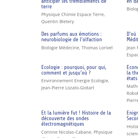
anticiper les tremblements de
en d
terre
Biolo
Physique Chimie Espace Terre
,
Quentin Bletery
Des parfums aux émotions :
D’où 
neurobiologie de l’olfaction
Médit
Biologie Médecine
,
Thomas Lorivel
Jean 
Espac
Ecologie : pourquoi, pour qui,
Econo
comment et jusqu’où ?
la th
états
Environnement Energie Ecologie
,
Math
Jean-Pierre Lozato-Giotart
Robot
Pierr
Et la lumière fut ! Histoire de la
Enigm
découverte des ondes
Seco
électromagnétiques
Histo
Corinne Nicolas-Cabane
,
Physique
scien