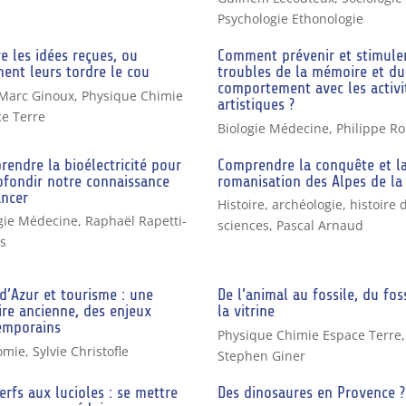
Psychologie Ethonologie
e les idées reçues, ou
Comment prévenir et stimuler
ent leurs tordre le cou
troubles de la mémoire et du
comportement avec les activi
-Marc Ginoux
,
Physique Chimie
artistiques ?
e Terre
Biologie Médecine
,
Philippe Ro
endre la bioélectricité pour
Comprendre la conquête et l
ofondir notre connaissance
romanisation des Alpes de la
ancer
Histoire, archéologie, histoire 
gie Médecine
,
Raphaël Rapetti-
sciences
,
Pascal Arnaud
s
d’Azur et tourisme : une
De l’animal au fossile, du fos
ire ancienne, des enjeux
la vitrine
emporains
Physique Chimie Espace Terre
,
omie
,
Sylvie Christofle
Stephen Giner
erfs aux lucioles : se mettre
Des dinosaures en Provence ?