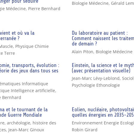
anger pour séduire
Biologie Médecine
,
Gérald Lem
gie Médecine
,
Pierre Bernhard
vient et où va la
Du laboratoire au patient :
erranée ?
Comment naissent les traite
de demain ?
Mascle
,
Physique Chimie
Alain Piton
,
Biologie Médecine
e Terre
mie, transports, évolution :
Einstein, la science et le myt
éorie des jeux dans tous ses
(avec présentation visuelle)
Jean-Marc Lévy-Leblond
,
Socio
ématiques Informatique
Psychologie Ethonologie
ique Intelligence artificielle
,
e Bernhard
a et le tournant de la
Eolien, nucléaire, photovolta
nde Guerre Mondiale
quelles énergies en 2035-205
ire, archéologie, histoire des
Environnement Energie Ecolog
ces
,
Jean-Marc Ginoux
Robin Girard