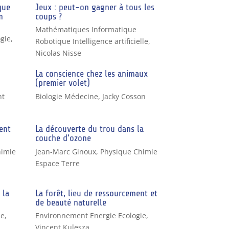
que
Jeux : peut-on gagner à tous les
m
coups ?
Mathématiques Informatique
gie,
Robotique Intelligence artificielle
,
Nicolas Nisse
La conscience chez les animaux
(premier volet)
nt
Biologie Médecine
,
Jacky Cosson
ent
La découverte du trou dans la
couche d’ozone
himie
Jean-Marc Ginoux
,
Physique Chimie
Espace Terre
 la
La forêt, lieu de ressourcement et
de beauté naturelle
ie
,
Environnement Energie Ecologie
,
Vincent Kulesza