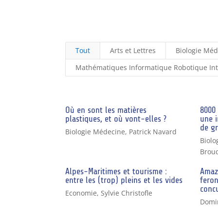
Tout
Arts et Lettres
Biologie Mé
Mathématiques Informatique Robotique Intel
Où en sont les matières
8000 
plastiques, et où vont-elles ?
une i
de gr
Biologie Médecine
,
Patrick Navard
Biolo
Brou
Alpes-Maritimes et tourisme :
Amaz
entre les (trop) pleins et les vides
feron
concu
Economie
,
Sylvie Christofle
Domi