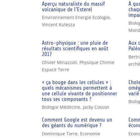
Aperçu naturaliste du massif
À qu
volcanique de l’Esterel
chaq
impac
Environnement Energie Ecologie
,
Biolo
Vincent Kulesza
Mond
Astro-physique : une pluie de
Aux o
résultats scientifiques en août
Paléo
2017
Bertr
Olivier Minazzoli
,
Physique Chimie
arché
Espace Terre
« ça bouge dans les cellules » :
Chole
quels mécanismes permettent à
omég
une cellule vivante de positionner
varié
tous ses composants ?
Biolo
Biologie Médecine
,
Jacky Cosson
Comment Google est devenu un
Comm
des géants du numérique ?
écon
Dominique Torre
,
Economie
Econ