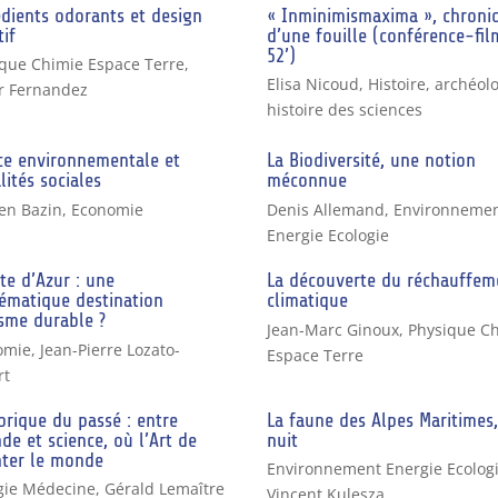
dients odorants et design
« Inminimismaxima », chroni
tif
d’une fouille (conférence-fil
52’)
que Chimie Espace Terre
,
Elisa Nicoud
,
Histoire, archéolo
r Fernandez
histoire des sciences
ice environnementale et
La Biodiversité, une notion
lités sociales
méconnue
en Bazin
,
Economie
Denis Allemand
,
Environneme
Energie Ecologie
te d’Azur : une
La découverte du réchauffem
ématique destination
climatique
sme durable ?
Jean-Marc Ginoux
,
Physique C
omie
,
Jean-Pierre Lozato-
Espace Terre
rt
brique du passé : entre
La faune des Alpes Maritimes,
de et science, où l’Art de
nuit
nter le monde
Environnement Energie Ecolog
gie Médecine
,
Gérald Lemaître
Vincent Kulesza