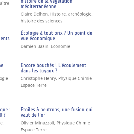
histoire de la végétation
aître
méditerranéenne
Claire Delhon
,
Histoire, archéologie,
histoire des sciences
Écologie à tout prix ? Un point de
ments
vue économique
Damien Bazin
,
Economie
he
Encore bouchés ! L’écoulement
dans les tuyaux ?
logie
Christophe Henry
,
Physique Chimie
Espace Terre
ïque :
Etoiles à neutrons, une fusion qui
0 ?
vaut de l’or
ie
,
Olivier Minazzoli
,
Physique Chimie
Espace Terre