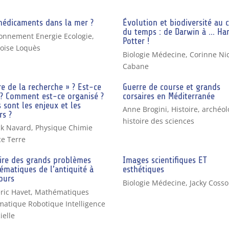
médicaments dans la mer ?
Évolution et biodiversité au 
du temps : de Darwin à … Ha
onnement Energie Ecologie
,
Potter !
oise Loquès
Biologie Médecine
,
Corinne Nic
Cabane
re de la recherche » ? Est-ce
Guerre de course et grands
 ? Comment est-ce organisé ?
corsaires en Méditerranée
 sont les enjeux et les
Anne Brogini
,
Histoire, archéol
rs ?
histoire des sciences
ck Navard
,
Physique Chimie
e Terre
oire des grands problèmes
Images scientifiques ET
matiques de l’antiquité à
esthétiques
ours
Biologie Médecine
,
Jacky Coss
ric Havet
,
Mathématiques
matique Robotique Intelligence
cielle