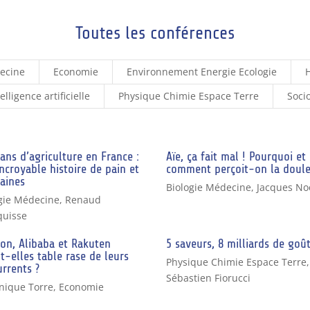
Toutes les conférences
decine
Economie
Environnement Energie Ecologie
H
ligence artificielle
Physique Chimie Espace Terre
Soci
ans d’agriculture en France :
Aïe, ça fait mal ! Pourquoi et
ncroyable histoire de pain et
comment perçoit-on la doule
aines
Biologie Médecine
,
Jacques No
gie Médecine
,
Renaud
quisse
on, Alibaba et Rakuten
5 saveurs, 8 milliards de goû
t-elles table rase de leurs
Physique Chimie Espace Terre
,
rrents ?
Sébastien Fiorucci
nique Torre
,
Economie